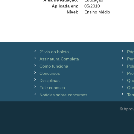
Área de Atuação:
Educação
Aplicada em:
05/2010
Nível:
Ensino Médio
2ª via do boleto
Pág
Assinatura Completa
Per
Como funciona
Pol
Concursos
Pro
Disciplinas
Qu
Fale conosco
Que
Notícias sobre concursos
Ter
© Aprov