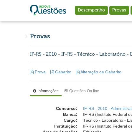
Ir para o conteúdo principal
Desempenho
Provas
Provas
IF-RS - 2010 - IF-RS - Técnico - Laboratório - 
Prova
Gabarito
Alteração de Gabarito
Informações
Questões On-line
Concurso:
IF-RS - 2010 - Administrat
Banca:
IF-RS (Instituto Federal 
Cargo:
Técnico - Laboratório - El
Instituição:
IF-RS (Instituto Federal 