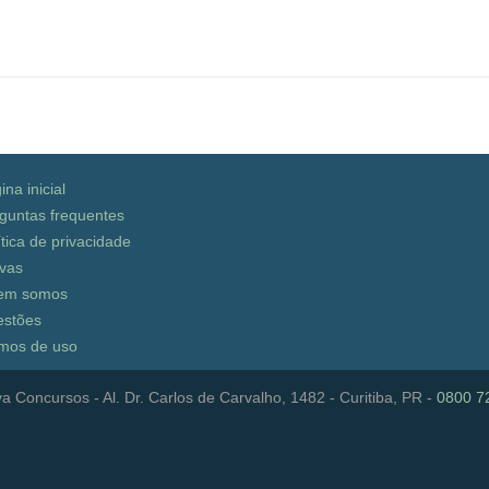
ina inicial
guntas frequentes
ítica de privacidade
vas
em somos
stões
mos de uso
a Concursos - Al. Dr. Carlos de Carvalho, 1482 - Curitiba, PR -
0800 7