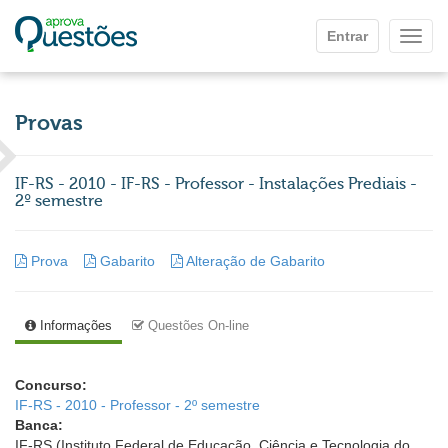
Ir para o conteúdo principal
Entrar
Mostr
Provas
IF-RS - 2010 - IF-RS - Professor - Instalações Prediais -
2º semestre
Prova
Gabarito
Alteração de Gabarito
Informações
Questões On-line
Concurso:
IF-RS - 2010 - Professor - 2º semestre
Banca:
IF-RS (Instituto Federal de Educação, Ciência e Tecnologia do