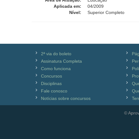
Área de Atuação:
Educação
Aplicada em:
04/2009
Nível:
Superior Completo
2ª via do boleto
Pág
Assinatura Completa
Per
Como funciona
Pol
Concursos
Pro
Disciplinas
Qu
Fale conosco
Que
Notícias sobre concursos
Ter
© Aprov