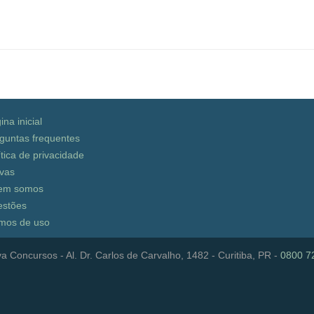
ina inicial
guntas frequentes
ítica de privacidade
vas
em somos
stões
mos de uso
a Concursos - Al. Dr. Carlos de Carvalho, 1482 - Curitiba, PR -
0800 7