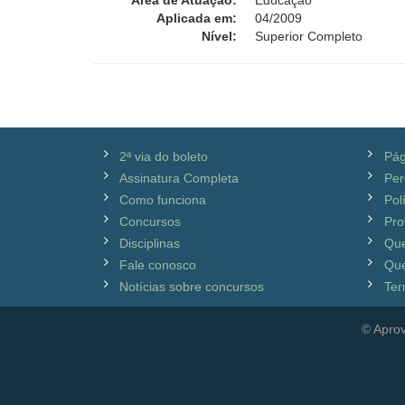
Área de Atuação:
Educação
Aplicada em:
04/2009
Nível:
Superior Completo
2ª via do boleto
Pág
Assinatura Completa
Per
Como funciona
Pol
Concursos
Pro
Disciplinas
Qu
Fale conosco
Que
Notícias sobre concursos
Ter
© Aprov