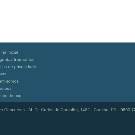
ina inicial
guntas frequentes
ítica de privacidade
vas
em somos
stões
mos de uso
a Concursos - Al. Dr. Carlos de Carvalho, 1482 - Curitiba, PR -
0800 7