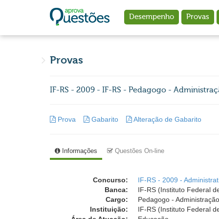
Ir para o conteúdo principal
Desempenho
Provas
Provas
IF-RS - 2009 - IF-RS - Pedagogo - Administraç
Prova
Gabarito
Alteração de Gabarito
Informações
Questões On-line
Concurso:
IF-RS - 2009 - Administrat
Banca:
IF-RS (Instituto Federal 
Cargo:
Pedagogo - Administração
Instituição:
IF-RS (Instituto Federal 