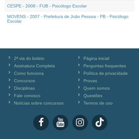
CESPE - 2008 - FUB - Psicólogo Escolar
MOVENS - 2007 - Prefeitura de João Pessoa - PB - Psicólogo
Escolar
2ª via do boleto
Página inicial
Assinatura Completa
Perguntas frequentes
Como funciona
Política de privacidade
Concursos
Provas
Disciplinas
Quem somos
Fale conosco
Questões
Notícias sobre concursos
Termos de uso