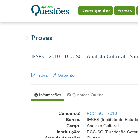
Ir para o conteúdo principal
Desempenho
Provas
Provas
IESES - 2010 - FCC-SC - Analista Cultural - Sã
Prova
Gabarito
Informações
Questões On-line
Concurso:
FCC-SC - 2010
Banca:
IESES (Instituto de Estud
Cargo:
Analista Cultural
Instituição:
FCC-SC (Fundação Catari