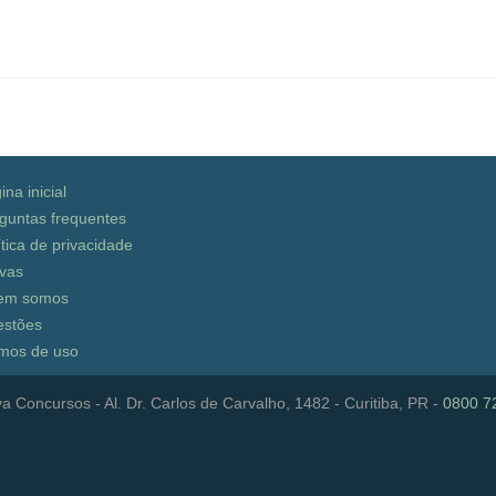
ina inicial
guntas frequentes
ítica de privacidade
vas
em somos
stões
mos de uso
a Concursos - Al. Dr. Carlos de Carvalho, 1482 - Curitiba, PR -
0800 7