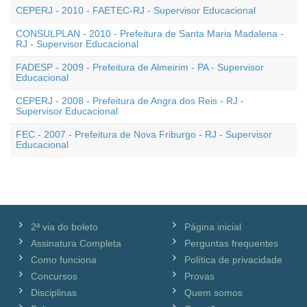
CEPERJ - 2010 - FAETEC-RJ - Supervisor Educacional
CONSULPLAN - 2010 - Prefeitura de Santa Maria Madalena -
RJ - Supervisor Educacional
FADESP - 2009 - Prefeitura de Almeirim - PA - Supervisor
Educacional
CEPERJ - 2008 - Prefeitura de Angra dos Reis - RJ -
Supervisor Educacional
FEC - 2007 - Prefeitura de Nova Friburgo - RJ - Supervisor
Educacional
2ª via do boleto
Página inicial
Assinatura Completa
Perguntas frequentes
Como funciona
Política de privacidade
Concursos
Provas
Disciplinas
Quem somos