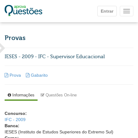
Ir para o conteúdo principal
Entrar
Mostr
Provas
IESES - 2009 - IFC - Supervisor Educacional
Prova
Gabarito
Informações
Questões On-line
Concurso:
IFC - 2009
Banca:
IESES (Instituto de Estudos Superiores do Extremo Sul)