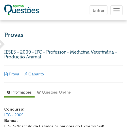
Ir para o conteúdo principal
Entrar
Mostr
Provas
IESES - 2009 - IFC - Professor - Medicina Veterinária -
Produção Animal
Prova
Gabarito
Informações
Questões On-line
Concurso:
IFC - 2009
Banca:
IESES (Instituto de Estudos Superiores do Extremo Sul)