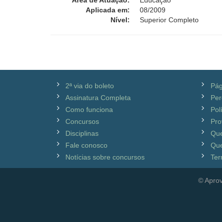
Área de Atuação:
Educação
Aplicada em:
08/2009
Nível:
Superior Completo
2ª via do boleto
Pág
Assinatura Completa
Per
Como funciona
Pol
Concursos
Pro
Disciplinas
Qu
Fale conosco
Que
Notícias sobre concursos
Ter
© Aprov