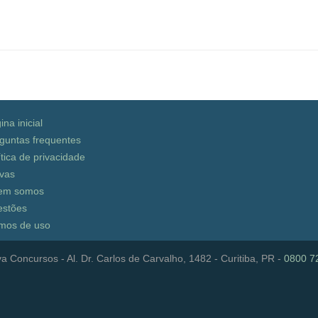
ina inicial
guntas frequentes
ítica de privacidade
vas
em somos
stões
mos de uso
a Concursos - Al. Dr. Carlos de Carvalho, 1482 - Curitiba, PR -
0800 7