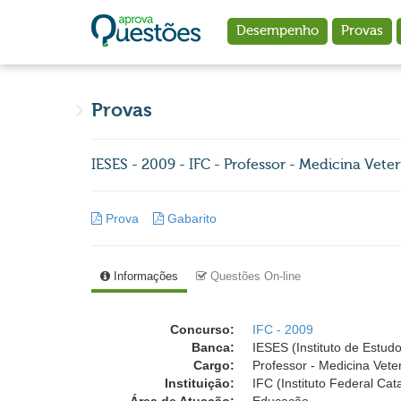
Ir para o conteúdo principal
Desempenho
Provas
Provas
IESES - 2009 - IFC - Professor - Medicina Veter
Prova
Gabarito
Informações
Questões On-line
Concurso:
IFC - 2009
Banca:
IESES (Instituto de Estud
Cargo:
Professor - Medicina Veter
Instituição:
IFC (Instituto Federal Cat