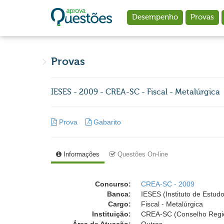
Ir para o conteúdo principal
Desempenho
Provas
Provas
IESES - 2009 - CREA-SC - Fiscal - Metalúrgica
Prova
Gabarito
Informações
Questões On-line
Concurso:
CREA-SC - 2009
Banca:
IESES (Instituto de Estud
Cargo:
Fiscal - Metalúrgica
Instituição:
CREA-SC (Conselho Region