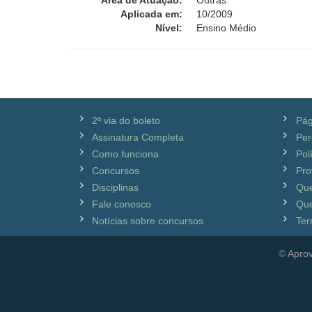
Área de Atuação:
Outras
Aplicada em:
10/2009
Nível:
Ensino Médio
2ª via do boleto
Pág
Assinatura Completa
Per
Como funciona
Pol
Concursos
Pro
Disciplinas
Qu
Fale conosco
Que
Notícias sobre concursos
Ter
© Aprov