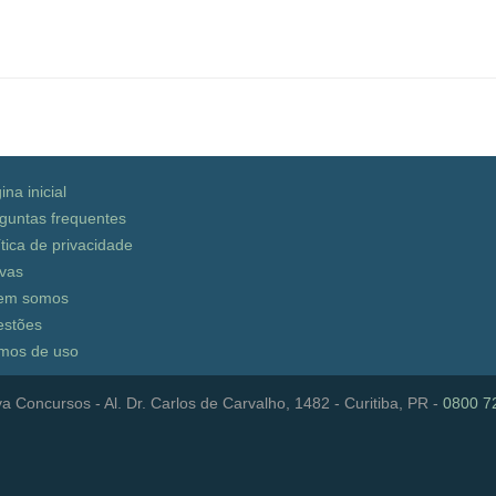
ina inicial
guntas frequentes
ítica de privacidade
vas
em somos
stões
mos de uso
a Concursos - Al. Dr. Carlos de Carvalho, 1482 - Curitiba, PR -
0800 7