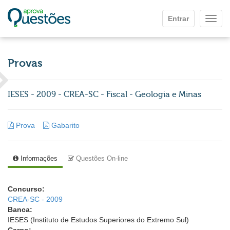
Ir para o conteúdo principal
Entrar
Mostr
Provas
IESES - 2009 - CREA-SC - Fiscal - Geologia e Minas
Prova
Gabarito
Informações
Questões On-line
Concurso:
CREA-SC - 2009
Banca:
IESES (Instituto de Estudos Superiores do Extremo Sul)