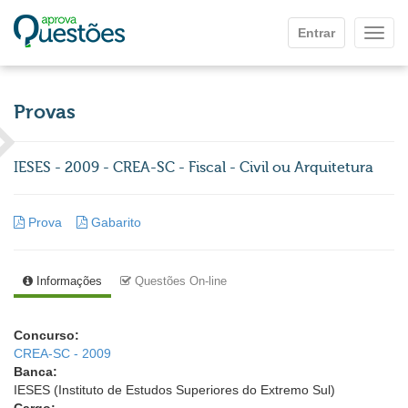
Ir para o conteúdo principal
Entrar
Mostr
Provas
IESES - 2009 - CREA-SC - Fiscal - Civil ou Arquitetura
Prova
Gabarito
Informações
Questões On-line
Concurso:
CREA-SC - 2009
Banca:
IESES (Instituto de Estudos Superiores do Extremo Sul)