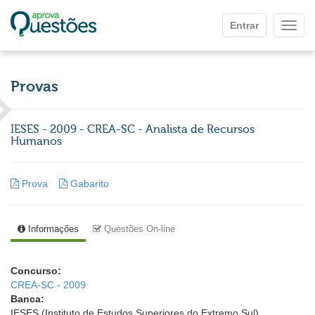
Ir para o conteúdo principal
Entrar
Mostr
Provas
IESES - 2009 - CREA-SC - Analista de Recursos
Humanos
Prova
Gabarito
Informações
Questões On-line
Concurso:
CREA-SC - 2009
Banca:
IESES (Instituto de Estudos Superiores do Extremo Sul)