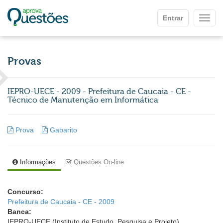
Ir para o conteúdo principal
Entrar
Mostr
Provas
IEPRO-UECE - 2009 - Prefeitura de Caucaia - CE -
Técnico de Manutenção em Informática
Prova
Gabarito
Informações
Questões On-line
Concurso:
Prefeitura de Caucaia - CE - 2009
Banca:
IEPRO-UECE (Instituto de Estudo, Pesquisa e Projeto)