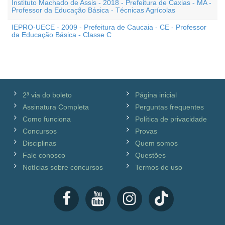
Instituto Machado de Assis - 2018 - Prefeitura de Caxias - MA -
Professor da Educação Básica - Técnicas Agrícolas
IEPRO-UECE - 2009 - Prefeitura de Caucaia - CE - Professor
da Educação Básica - Classe C
2ª via do boleto
Página inicial
Assinatura Completa
Perguntas frequentes
Como funciona
Política de privacidade
Concursos
Provas
Disciplinas
Quem somos
Fale conosco
Questões
Notícias sobre concursos
Termos de uso