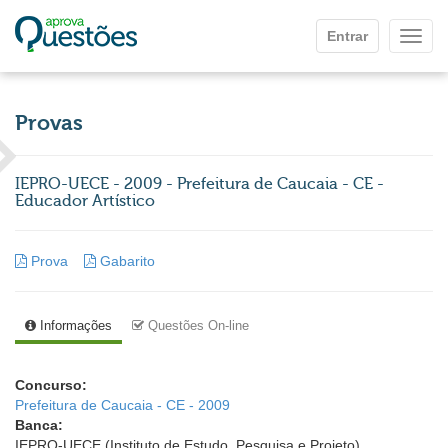
Ir para o conteúdo principal
Entrar
Mostr
Provas
IEPRO-UECE - 2009 - Prefeitura de Caucaia - CE -
Educador Artístico
Prova
Gabarito
Informações
Questões On-line
Concurso:
Prefeitura de Caucaia - CE - 2009
Banca:
IEPRO-UECE (Instituto de Estudo, Pesquisa e Projeto)