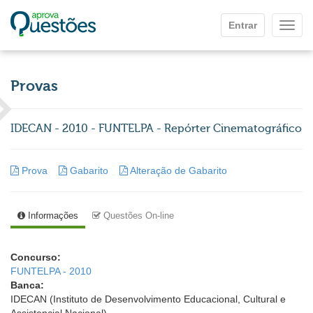
Ir para o conteúdo principal
Entrar
Mostr
Provas
IDECAN - 2010 - FUNTELPA - Repórter Cinematográfico
Prova
Gabarito
Alteração de Gabarito
Informações
Questões On-line
Concurso:
FUNTELPA - 2010
Banca:
IDECAN (Instituto de Desenvolvimento Educacional, Cultural e