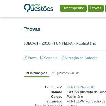
Ir para o conteúdo principal
Desempenho
Provas
Provas
IDECAN - 2010 - FUNTELPA - Publicitário
Prova
Gabarito
Alteração de Gabarito
Informações
Questões On-line
Concurso:
FUNTELPA - 2010
Banca:
IDECAN (Instituto de Dese
Cargo:
Publicitário
Instituição:
FUNTELPA (Fundação de 