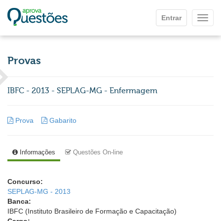
Ir para o conteúdo principal
Entrar
Mostr
Provas
IBFC - 2013 - SEPLAG-MG - Enfermagem
Prova
Gabarito
Informações
Questões On-line
Concurso:
SEPLAG-MG - 2013
Banca:
IBFC (Instituto Brasileiro de Formação e Capacitação)