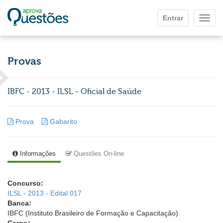
Ir para o conteúdo principal
Entrar
Mostr
Provas
IBFC - 2013 - ILSL - Oficial de Saúde
Prova
Gabarito
Informações
Questões On-line
Concurso:
ILSL - 2013 - Edital 017
Banca:
IBFC (Instituto Brasileiro de Formação e Capacitação)