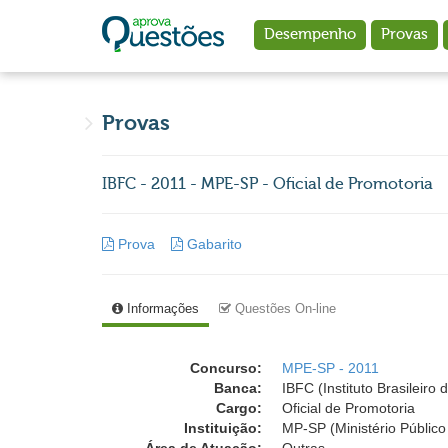
Ir para o conteúdo principal
Desempenho
Provas
Provas
IBFC - 2011 - MPE-SP - Oficial de Promotoria
Prova
Gabarito
Informações
Questões On-line
Concurso:
MPE-SP - 2011
Banca:
IBFC (Instituto Brasileir
Cargo:
Oficial de Promotoria
Instituição:
MP-SP (Ministério Públic