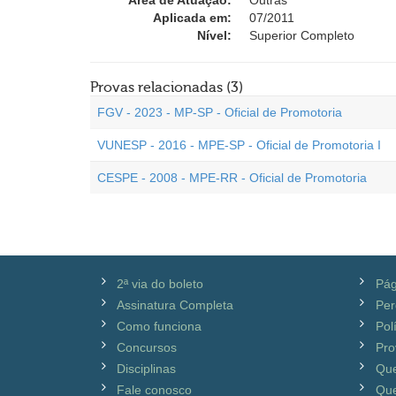
Área de Atuação:
Outras
Aplicada em:
07/2011
Nível:
Superior Completo
Provas relacionadas (3)
FGV - 2023 - MP-SP - Oficial de Promotoria
VUNESP - 2016 - MPE-SP - Oficial de Promotoria I
CESPE - 2008 - MPE-RR - Oficial de Promotoria
2ª via do boleto
Pág
Assinatura Completa
Per
Como funciona
Pol
Concursos
Pro
Disciplinas
Qu
Fale conosco
Que