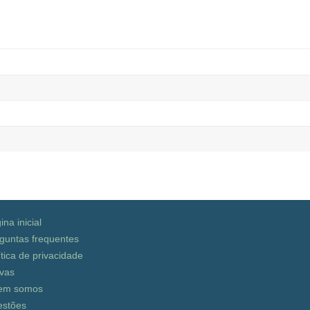
ina inicial
guntas frequentes
ítica de privacidade
vas
em somos
stões