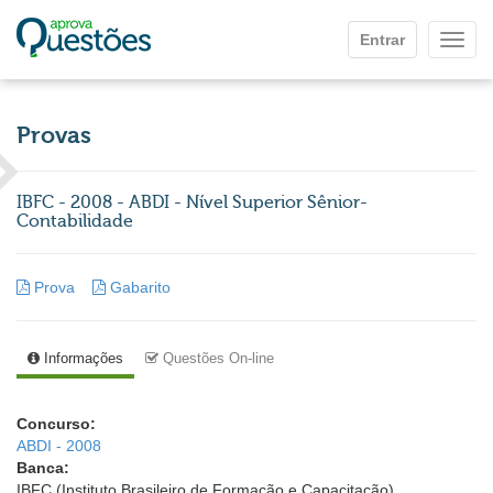
Ir para o conteúdo principal
Entrar
Mostr
Provas
IBFC - 2008 - ABDI - Nível Superior Sênior-
Contabilidade
Prova
Gabarito
Informações
Questões On-line
Concurso:
ABDI - 2008
Banca:
IBFC (Instituto Brasileiro de Formação e Capacitação)