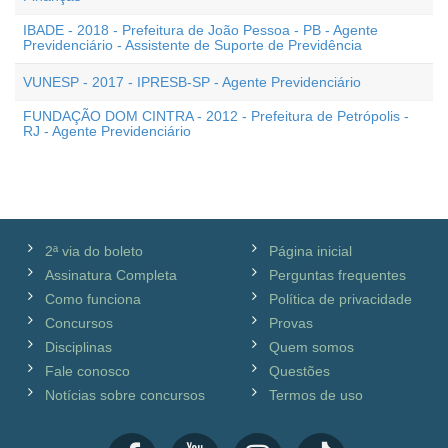
IBADE - 2018 - Prefeitura de João Pessoa - PB - Agente
Previdenciário - Assistente de Suporte de Previdência
VUNESP - 2017 - IPRESB-SP - Agente Previdenciário
FUNDAÇÃO DOM CINTRA - 2012 - Prefeitura de Petrópolis -
RJ - Agente Previdenciário
2ª via do boleto
Página inicial
Assinatura Completa
Perguntas frequentes
Como funciona
Política de privacidade
Concursos
Provas
Disciplinas
Quem somos
Fale conosco
Questões
Notícias sobre concursos
Termos de uso