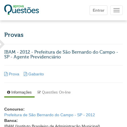
Ir para o conteúdo principal
Entrar
Mostr
Provas
IBAM - 2012 - Prefeitura de São Bernardo do Campo -
SP - Agente Previdenciário
Prova
Gabarito
Informações
Questões On-line
Concurso:
Prefeitura de São Bernardo do Campo - SP - 2012
Banca:
IBAM (Instituto Brasileiro de Administração Municipal)