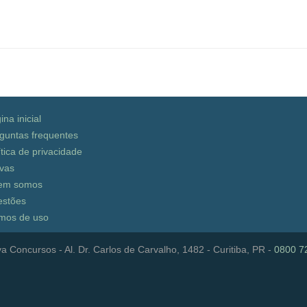
ina inicial
guntas frequentes
ítica de privacidade
vas
em somos
stões
mos de uso
a Concursos - Al. Dr. Carlos de Carvalho, 1482 - Curitiba, PR -
0800 7