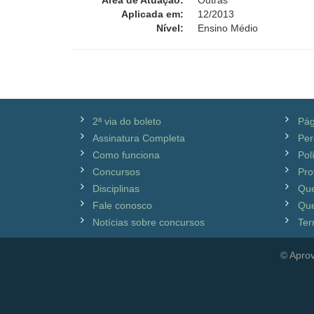
Área de Atuação:
Outras
Aplicada em:
12/2013
Nível:
Ensino Médio
2ª via do boleto
Pág
Assinatura Completa
Per
Como funciona
Pol
Concursos
Pro
Disciplinas
Qu
Fale conosco
Que
Notícias sobre concursos
Ter
© Aprov