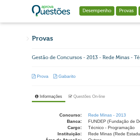
Ir para o conteúdo principal
Desempenho
Provas
Provas
Gestão de Concursos - 2013 - Rede Minas - T
Prova
Gabarito
Informações
Questões On-line
Concurso:
Rede Minas - 2013
Banca:
FUNDEP (Fundação de Des
Cargo:
Técnico - Programação
Instituição:
Rede Minas (Rede Estadua