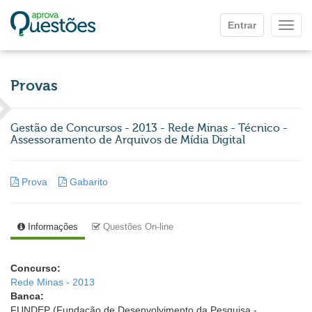
Ir para o conteúdo principal
Entrar
Mostr
Provas
Gestão de Concursos - 2013 - Rede Minas - Técnico -
Assessoramento de Arquivos de Mídia Digital
Prova
Gabarito
Informações
Questões On-line
Concurso:
Rede Minas - 2013
Banca:
FUNDEP (Fundação de Desenvolvimento da Pesquisa -