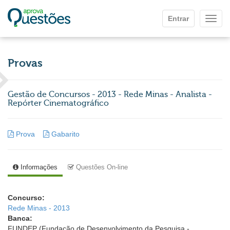
Ir para o conteúdo principal
Entrar
Mostr
Provas
Gestão de Concursos - 2013 - Rede Minas - Analista -
Repórter Cinematográfico
Prova
Gabarito
Informações
Questões On-line
Concurso:
Rede Minas - 2013
Banca:
FUNDEP (Fundação de Desenvolvimento da Pesquisa -