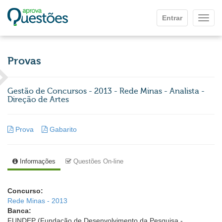
Ir para o conteúdo principal
Entrar
Mostr
Provas
Gestão de Concursos - 2013 - Rede Minas - Analista -
Direção de Artes
Prova
Gabarito
Informações
Questões On-line
Concurso:
Rede Minas - 2013
Banca:
FUNDEP (Fundação de Desenvolvimento da Pesquisa -