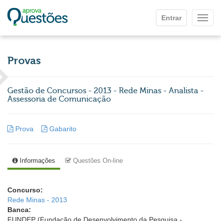
Ir para o conteúdo principal
Entrar
Mostr
Provas
Gestão de Concursos - 2013 - Rede Minas - Analista -
Assessoria de Comunicação
Prova
Gabarito
Informações
Questões On-line
Concurso:
Rede Minas - 2013
Banca:
FUNDEP (Fundação de Desenvolvimento da Pesquisa -