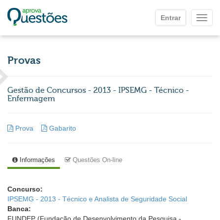
Ir para o conteúdo principal
Entrar
Mostr
Provas
Gestão de Concursos - 2013 - IPSEMG - Técnico -
Enfermagem
Prova
Gabarito
Informações
Questões On-line
Concurso:
IPSEMG - 2013 - Técnico e Analista de Seguridade Social
Banca:
FUNDEP (Fundação de Desenvolvimento da Pesquisa -