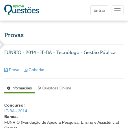
Ir para o conteúdo principal
Entrar
Mostr
Provas
FUNRIO - 2014 - IF-BA - Tecnólogo - Gestão Pública
Prova
Gabarito
Informações
Questões On-line
Concurso:
IF-BA - 2014
Banca:
FUNRIO (Fundação de Apoio a Pesquisa, Ensino e Assistência)