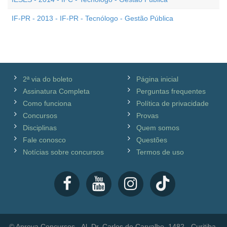
IF-PR - 2013 - IF-PR - Tecnólogo - Gestão Pública
2ª via do boleto
Página inicial
Assinatura Completa
Perguntas frequentes
Como funciona
Política de privacidade
Concursos
Provas
Disciplinas
Quem somos
Fale conosco
Questões
Notícias sobre concursos
Termos de uso
© Aprova Concursos - Al. Dr. Carlos de Carvalho, 1482 - Curitiba,