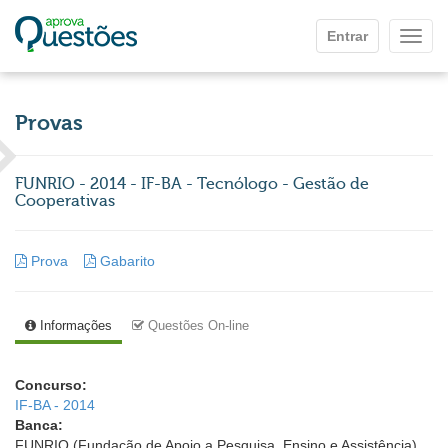
Ir para o conteúdo principal
Entrar
Mostr
Provas
FUNRIO - 2014 - IF-BA - Tecnólogo - Gestão de
Cooperativas
Prova
Gabarito
Informações
Questões On-line
Concurso:
IF-BA - 2014
Banca:
FUNRIO (Fundação de Apoio a Pesquisa, Ensino e Assistência)