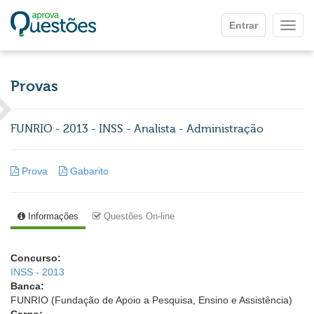
Ir para o conteúdo principal
Entrar
Mostr
Provas
FUNRIO - 2013 - INSS - Analista - Administração
Prova
Gabarito
Informações
Questões On-line
Concurso:
INSS - 2013
Banca:
FUNRIO (Fundação de Apoio a Pesquisa, Ensino e Assistência)