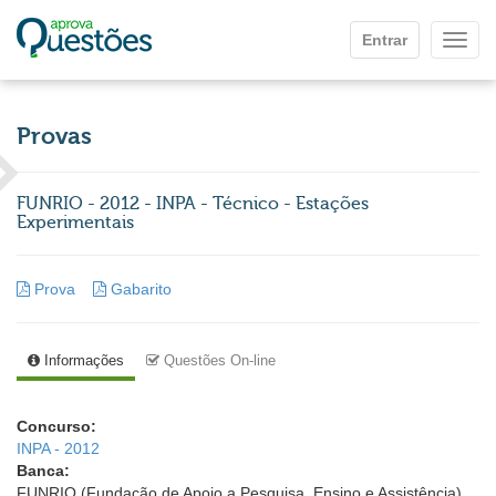
Ir para o conteúdo principal
Entrar
Mostr
Provas
FUNRIO - 2012 - INPA - Técnico - Estações
Experimentais
Prova
Gabarito
Informações
Questões On-line
Concurso:
INPA - 2012
Banca:
FUNRIO (Fundação de Apoio a Pesquisa, Ensino e Assistência)