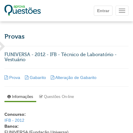
Ir para o conteúdo principal
Entrar
Mostr
Provas
FUNIVERSA - 2012 - IFB - Técnico de Laboratório -
Vestuário
Prova
Gabarito
Alteração de Gabarito
Informações
Questões On-line
Concurso:
IFB - 2012
Banca:
FUNIVERSA (Fundação Universa)