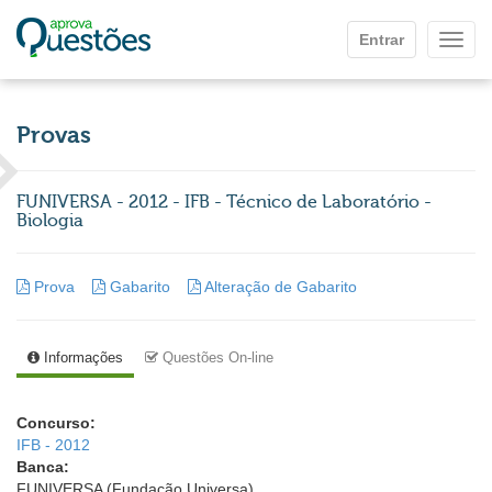
Ir para o conteúdo principal
Entrar
Mostr
Provas
FUNIVERSA - 2012 - IFB - Técnico de Laboratório -
Biologia
Prova
Gabarito
Alteração de Gabarito
Informações
Questões On-line
Concurso:
IFB - 2012
Banca:
FUNIVERSA (Fundação Universa)