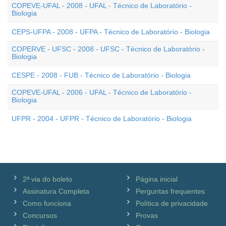
COPEVE-UFAL - 2008 - UFAL - Técnico de Laboratório -
Biologia
CEPS-UFPA - 2008 - UFPA - Técnico de Laboratório - Biologia
COPERVE - UFSC - 2008 - UFSC - Técnico de Laboratório -
Biologia
CESPE - 2008 - FUB - Técnico de Laboratório - Biologia
COPEVE-UFAL - 2006 - UFAL - Técnico de Laboratório -
Biologia
UFPR - 2004 - UFPR - Técnico de Laboratório - Biologia
2ª via do boleto
Página inicial
Assinatura Completa
Perguntas frequentes
Como funciona
Política de privacidade
Concursos
Provas