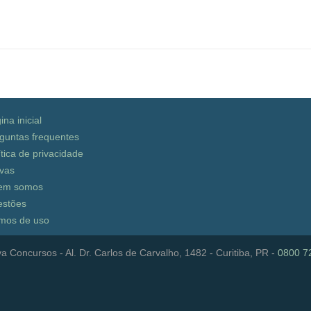
ina inicial
guntas frequentes
ítica de privacidade
vas
em somos
stões
mos de uso
a Concursos - Al. Dr. Carlos de Carvalho, 1482 - Curitiba, PR -
0800 7