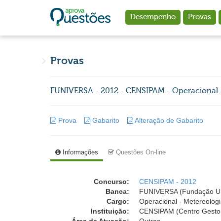
Ir para o conteúdo principal
Desempenho
Provas
Provas
FUNIVERSA - 2012 - CENSIPAM - Operacional 
Prova
Gabarito
Alteração de Gabarito
Informações
Questões On-line
Concurso:
CENSIPAM - 2012
Banca:
FUNIVERSA (Fundação Un
Cargo:
Operacional - Metereolog
Instituição:
CENSIPAM (Centro Gestor