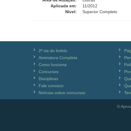
Área de Atuação:
Outras
Aplicada em:
11/2012
Nível:
Superior Completo
2ª via do boleto
Pág
Assinatura Completa
Per
Como funciona
Pol
Concursos
Pro
Disciplinas
Qu
Fale conosco
Que
Notícias sobre concursos
Ter
© Aprov