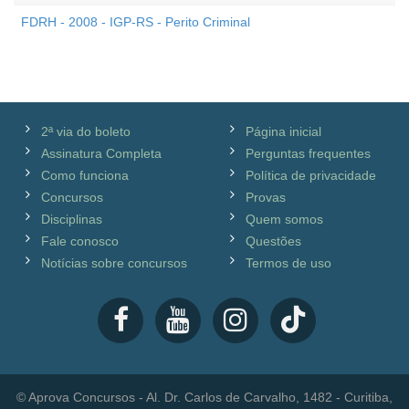
FDRH - 2008 - IGP-RS - Perito Criminal
2ª via do boleto
Página inicial
Assinatura Completa
Perguntas frequentes
Como funciona
Política de privacidade
Concursos
Provas
Disciplinas
Quem somos
Fale conosco
Questões
Notícias sobre concursos
Termos de uso
© Aprova Concursos - Al. Dr. Carlos de Carvalho, 1482 - Curitiba,