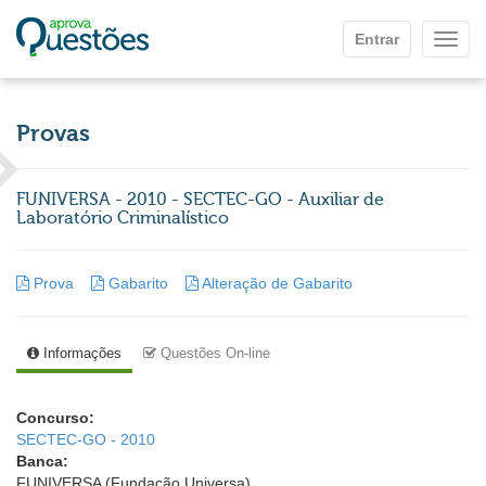
Ir para o conteúdo principal
Entrar
Mostr
Provas
FUNIVERSA - 2010 - SECTEC-GO - Auxiliar de
Laboratório Criminalístico
Prova
Gabarito
Alteração de Gabarito
Informações
Questões On-line
Concurso:
SECTEC-GO - 2010
Banca:
FUNIVERSA (Fundação Universa)