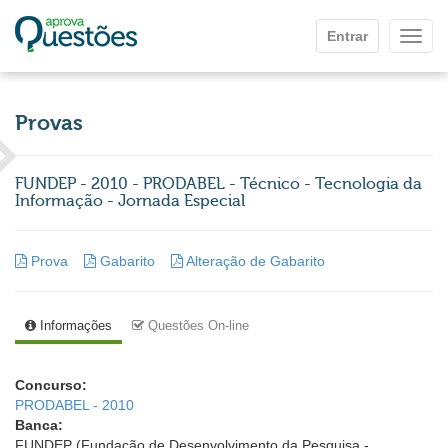
Ir para o conteúdo principal
Entrar
Mostr
Provas
FUNDEP - 2010 - PRODABEL - Técnico - Tecnologia da
Informação - Jornada Especial
Prova
Gabarito
Alteração de Gabarito
Informações
Questões On-line
Concurso:
PRODABEL - 2010
Banca:
FUNDEP (Fundação de Desenvolvimento da Pesquisa -