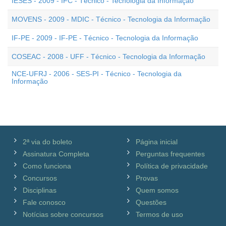
IESES - 2009 - IFC - Técnico - Tecnologia da Informação
MOVENS - 2009 - MDIC - Técnico - Tecnologia da Informação
IF-PE - 2009 - IF-PE - Técnico - Tecnologia da Informação
COSEAC - 2008 - UFF - Técnico - Tecnologia da Informação
NCE-UFRJ - 2006 - SES-PI - Técnico - Tecnologia da
Informação
2ª via do boleto
Página inicial
Assinatura Completa
Perguntas frequentes
Como funciona
Política de privacidade
Concursos
Provas
Disciplinas
Quem somos
Fale conosco
Questões
Notícias sobre concursos
Termos de uso