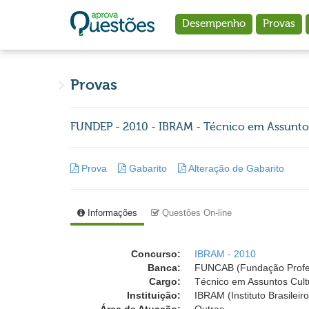
Ir para o conteúdo principal
Desempenho
Provas
Provas
FUNDEP - 2010 - IBRAM - Técnico em Assuntos 
Prova
Gabarito
Alteração de Gabarito
Informações
Questões On-line
Concurso:
IBRAM - 2010
Banca:
FUNCAB (Fundação Profess
Cargo:
Técnico em Assuntos Cultu
Instituição:
IBRAM (Instituto Brasilei