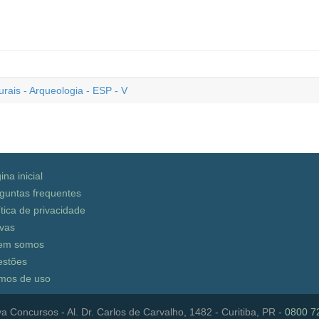
ais - Arqueologia - ESP - V
ina inicial
guntas frequentes
ítica de privacidade
vas
em somos
stões
mos de uso
a Concursos - Al. Dr. Carlos de Carvalho, 1482 - Curitiba, PR -
0800 7