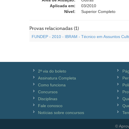
Área de Atuação:
Outras
Aplicada em:
03/2010
Nível:
Superior Completo
Provas relacionadas (1)
FUNDEP - 2010 - IBRAM - Técnico em Assuntos Cultur
2ª via do boleto
Pág
Assinatura Completa
Per
Como funciona
Pol
Concursos
Pro
Disciplinas
Qu
Fale conosco
Que
Notícias sobre concursos
Ter
© Aprov