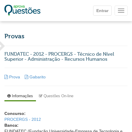
Ir para o conteúdo principal
Entrar
Mostr
Provas
FUNDATEC - 2012 - PROCERGS - Técnico de Nível
Superior - Administração - Recursos Humanos
Prova
Gabarito
Informações
Questões On-line
Concurso:
PROCERGS - 2012
Banca:
FUNDATEC (Fundação Universidade-Empresa de Tecnologia e