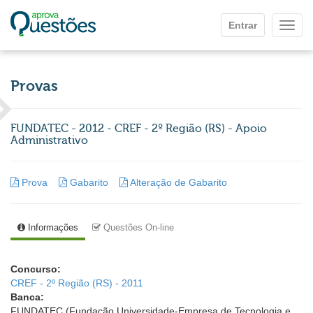
Ir para o conteúdo principal
Entrar
Mostr
Provas
FUNDATEC - 2012 - CREF - 2º Região (RS) - Apoio
Administrativo
Prova
Gabarito
Alteração de Gabarito
Informações
Questões On-line
Concurso:
CREF - 2º Região (RS) - 2011
Banca:
FUNDATEC (Fundação Universidade-Empresa de Tecnologia e