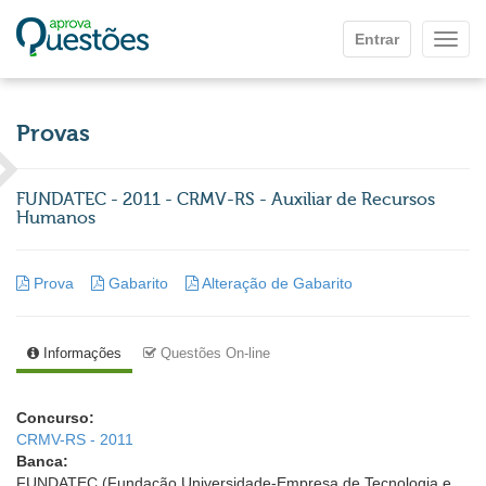
Ir para o conteúdo principal
Entrar
Mostr
Provas
FUNDATEC - 2011 - CRMV-RS - Auxiliar de Recursos
Humanos
Prova
Gabarito
Alteração de Gabarito
Informações
Questões On-line
Concurso:
CRMV-RS - 2011
Banca:
FUNDATEC (Fundação Universidade-Empresa de Tecnologia e