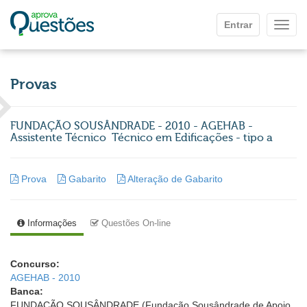
Ir para o conteúdo principal
Entrar
Mostr
Provas
FUNDAÇÃO SOUSÂNDRADE - 2010 - AGEHAB -
Assistente Técnico  Técnico em Edificações - tipo a
Prova
Gabarito
Alteração de Gabarito
Informações
Questões On-line
Concurso:
AGEHAB - 2010
Banca:
FUNDAÇÃO SOUSÂNDRADE (Fundação Sousândrade de Apoio