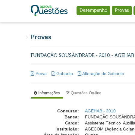
Ir para o conteúdo principal
Desempenho
Provas
Provas
FUNDAÇÃO SOUSÂNDRADE - 2010 - AGEHAB - Assi
Prova
Gabarito
Alteração de Gabarito
Informações
Questões On-line
Concurso:
AGEHAB - 2010
Banca:
FUNDAÇÃO SOUSÂNDRADE (
Cargo:
Assistente Técnico  Auxili
Instituição:
AGECOM (Agência Goian