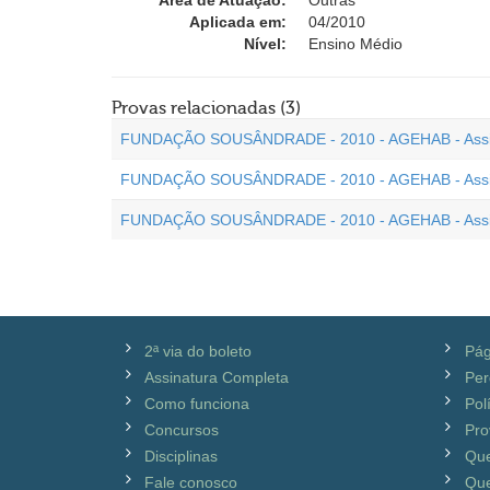
Área de Atuação:
Outras
Aplicada em:
04/2010
Nível:
Ensino Médio
Provas relacionadas (3)
FUNDAÇÃO SOUSÂNDRADE - 2010 - AGEHAB - Assistente 
FUNDAÇÃO SOUSÂNDRADE - 2010 - AGEHAB - Assistente 
FUNDAÇÃO SOUSÂNDRADE - 2010 - AGEHAB - Assistente 
2ª via do boleto
Pág
Assinatura Completa
Per
Como funciona
Pol
Concursos
Pro
Disciplinas
Qu
Fale conosco
Que