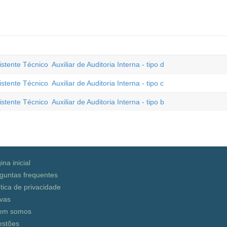
Técnico  Auxiliar de Auditoria Interna - tipo d
Técnico  Auxiliar de Auditoria Interna - tipo c
Técnico  Auxiliar de Auditoria Interna - tipo b
ina inicial
guntas frequentes
ítica de privacidade
vas
em somos
stões