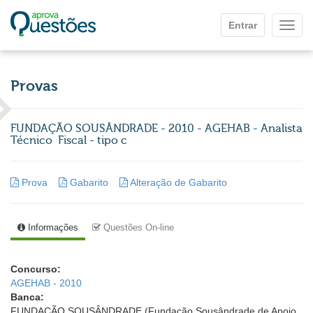
Ir para o conteúdo principal
Entrar
Mostr
Provas
FUNDAÇÃO SOUSÂNDRADE - 2010 - AGEHAB - Analista
Técnico  Fiscal - tipo c
Prova
Gabarito
Alteração de Gabarito
Informações
Questões On-line
Concurso:
AGEHAB - 2010
Banca:
FUNDAÇÃO SOUSÂNDRADE (Fundação Sousândrade de Apoio