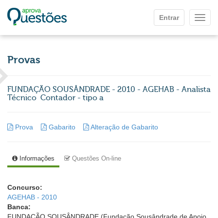
Ir para o conteúdo principal
Entrar
Mostr
Provas
FUNDAÇÃO SOUSÂNDRADE - 2010 - AGEHAB - Analista
Técnico  Contador - tipo a
Prova
Gabarito
Alteração de Gabarito
Informações
Questões On-line
Concurso:
AGEHAB - 2010
Banca:
FUNDAÇÃO SOUSÂNDRADE (Fundação Sousândrade de Apoio