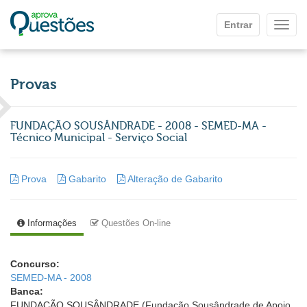
Ir para o conteúdo principal
Entrar
Mostr
Provas
FUNDAÇÃO SOUSÂNDRADE - 2008 - SEMED-MA -
Técnico Municipal - Serviço Social
Prova
Gabarito
Alteração de Gabarito
Informações
Questões On-line
Concurso:
SEMED-MA - 2008
Banca:
FUNDAÇÃO SOUSÂNDRADE (Fundação Sousândrade de Apoio