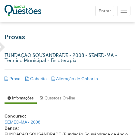
Ir para o conteúdo principal
Entrar
Mostr
Provas
FUNDAÇÃO SOUSÂNDRADE - 2008 - SEMED-MA -
Técnico Municipal - Fisioterapia
Prova
Gabarito
Alteração de Gabarito
Informações
Questões On-line
Concurso:
SEMED-MA - 2008
Banca:
FUNDAÇÃO SOUSÂNDRADE (Fundação Sousândrade de Apoio