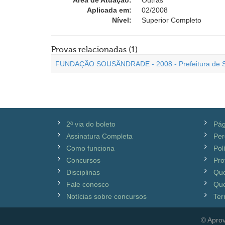
Área de Atuação:
Outras
Aplicada em:
02/2008
Nível:
Superior Completo
Provas relacionadas (1)
FUNDAÇÃO SOUSÂNDRADE - 2008 - Prefeitura de São 
2ª via do boleto
Pág
Assinatura Completa
Per
Como funciona
Pol
Concursos
Pro
Disciplinas
Qu
Fale conosco
Que
Notícias sobre concursos
Ter
© Aprov