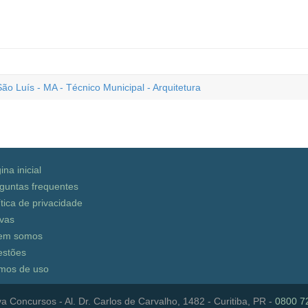
Luís - MA - Técnico Municipal - Arquitetura
ina inicial
guntas frequentes
ítica de privacidade
vas
em somos
stões
mos de uso
a Concursos - Al. Dr. Carlos de Carvalho, 1482 - Curitiba, PR -
0800 7