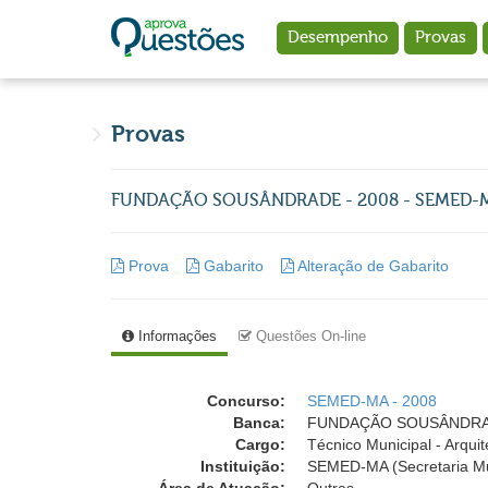
Ir para o conteúdo principal
Desempenho
Provas
Provas
FUNDAÇÃO SOUSÂNDRADE - 2008 - SEMED-MA -
Prova
Gabarito
Alteração de Gabarito
Informações
Questões On-line
Concurso:
SEMED-MA - 2008
Banca:
FUNDAÇÃO SOUSÂNDRADE (
Cargo:
Técnico Municipal - Arquit
Instituição:
SEMED-MA (Secretaria Mun